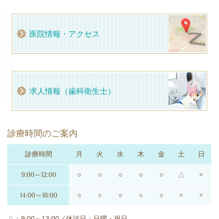
医院情報・アクセス
求人情報（歯科衛生士）
診療時間のご案内
診療時間
月
火
水
木
金
土
日
9:00～12:00
○
○
○
○
○
△
×
14:00～18:00
○
○
○
○
○
×
×
△：9:00～13:00／休診日：日曜・祝日